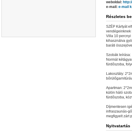
weboldal:
http:
e-mail:
e-mail 
Részletes be
SZÉP Kártyát el
vendégeinknek k
Villa 10 percnyi
kihasználva gyön
baráti összejöve
Szobák leírása:
Normál kétágyas
fürdőszoba, foly
Lakosztály: 2*2m
bőrülőgarnitúrá
Apartman: 2*2m-
külön háló szob
fürdőszoba, köz
Díjmentesen igé
infraszaunás-gő
megfigyelt zárt 
Nyitvatartás