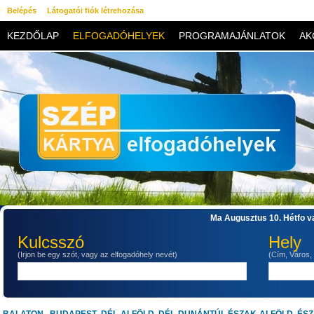
Belépés
Látogatói fiók létrehozása
KEZDŐLAP
ELFOGADÓHELYEK
PROGRAMAJÁNLATOK
AK
KAPCSOLAT
Ma Augusztus 10. Hétfo va
Kulcsszó
Hely
(Irjon be egy szót, vagy az elfogadóhely nevét)
(Cím, Város,