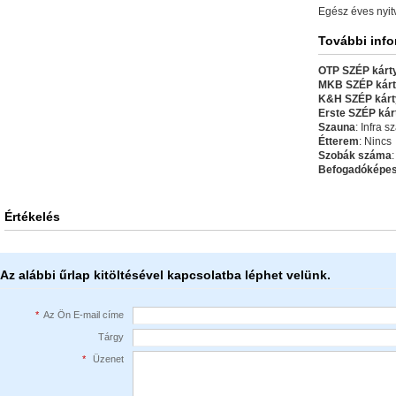
Egész éves nyit
További inf
OTP SZÉP kárty
MKB SZÉP kárt
K&H SZÉP kárt
Erste SZÉP kár
Szauna
: Infra 
Étterem
: Nincs
Szobák száma
:
Befogadóképe
Értékelés
Az alábbi űrlap kitöltésével kapcsolatba léphet velünk.
*
Az Ön E-mail címe
Tárgy
*
Üzenet