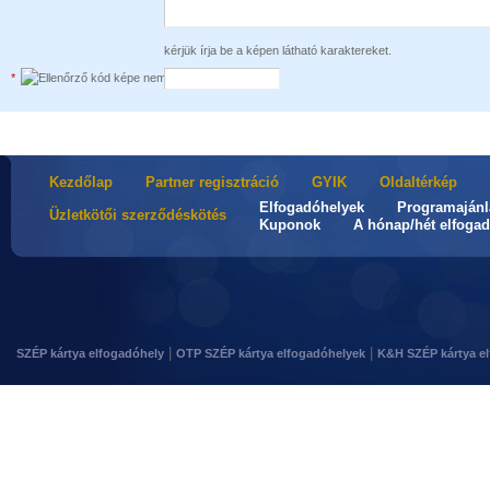
kérjük írja be a képen látható karaktereket.
*
Kezdőlap
Partner regisztráció
GYIK
Oldaltérkép
Elfogadóhelyek
Programajánl
Üzletkötői szerződéskötés
Kuponok
A hónap/hét elfogad
|
|
SZÉP kártya elfogadóhely
OTP SZÉP kártya elfogadóhelyek
K&H SZÉP kártya e