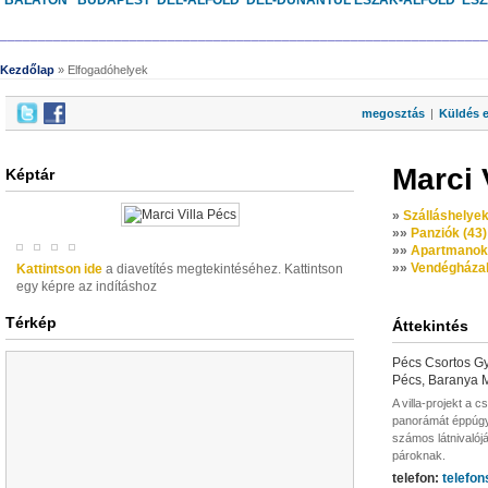
BALATON
BUDAPEST
DÉL-ALFÖLD
DÉL-DUNÁNTÚL
ÉSZAK-ALFÖLD
ÉS
________________________________________________________________
Kezdőlap
» Elfogadóhelyek
megosztás
|
Küldés 
Marci 
Képtár
»
Szálláshelyek
»
»
Panziók (43)
»
»
Apartmanok 
»
»
Vendégházak
Kattintson ide
a diavetítés megtekintéséhez. Kattintson
egy képre az indításhoz
Térkép
Áttekintés
Pécs Csortos Gy
Pécs, Baranya 
A villa-projekt a 
panorámát éppúgy
számos látnivalój
pároknak.
telefon:
telefo