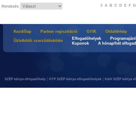
#
A
B
C
D
E
F
G
Rendezés:
Kezdőlap
Partner regisztráció
GYIK
Oldaltérkép
Elfogadóhelyek
Programajánl
Üzletkötői szerződéskötés
Kuponok
A hónap/hét elfogad
|
|
SZÉP kártya elfogadóhely
OTP SZÉP kártya elfogadóhelyek
K&H SZÉP kártya e