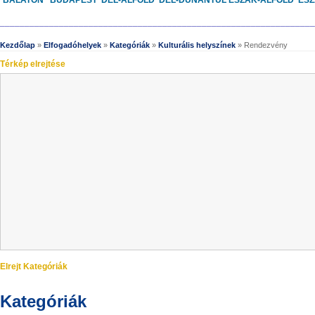
BALATON
BUDAPEST
DÉL-ALFÖLD
DÉL-DUNÁNTÚL
ÉSZAK-ALFÖLD
ÉS
________________________________________________________________
Kezdőlap
»
Elfogadóhelyek
»
Kategóriák
»
Kulturális helyszínek
» Rendezvény
Térkép elrejtése
Elrejt Kategóriák
Kategóriák