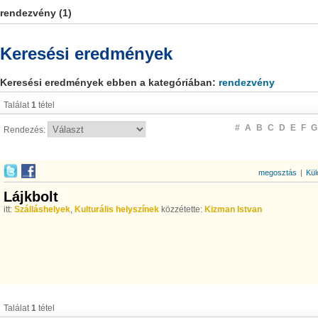
rendezvény (1)
Keresési eredmények
Keresési eredmények ebben a kategóriában:
rendezvény
Találat
1
tétel
#
A
B
C
D
E
F
G
Rendezés:
megosztás
|
Kül
Lájkbolt
itt:
Szálláshelyek
,
Kulturális helyszínek
közzétette:
Kizman Istvan
Találat
1
tétel