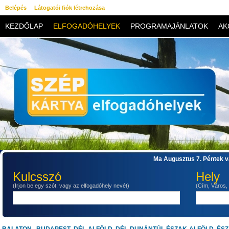
Belépés
Látogatói fiók létrehozása
KEZDŐLAP
ELFOGADÓHELYEK
PROGRAMAJÁNLATOK
AK
KAPCSOLAT
Ma Augusztus 7. Péntek va
Kulcsszó
Hely
(Irjon be egy szót, vagy az elfogadóhely nevét)
(Cím, Város,