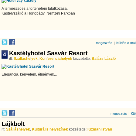
A természet és a történelem találkozása,
Kastélyszálló a Hortobágyi Nemzeti Parkban
megosztás
|
Küldés e-mai
Kastélyhotel Sasvár Resort
4
itt:
Szálláshelyek
,
Konferenciahelyek
közzétette:
Balázs László
Elegancia, kényelem, élmények...
megosztás
|
Kül
Lájkbolt
itt:
Szálláshelyek
,
Kulturális helyszínek
közzétette:
Kizman Istvan