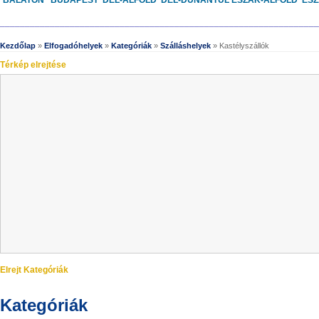
BALATON
BUDAPEST
DÉL-ALFÖLD
DÉL-DUNÁNTÚL
ÉSZAK-ALFÖLD
ÉS
________________________________________________________________
Kezdőlap
»
Elfogadóhelyek
»
Kategóriák
»
Szálláshelyek
» Kastélyszállók
Térkép elrejtése
Elrejt Kategóriák
Kategóriák