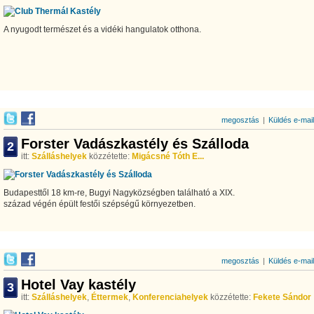
A nyugodt természet és a vidéki hangulatok otthona.
megosztás
|
Küldés e-mai
Forster Vadászkastély és Szálloda
2
itt:
Szálláshelyek
közzétette:
Migácsné Tóth E...
Budapesttől 18 km-re, Bugyi Nagyközségben található a XIX.
század végén épült festői szépségű környezetben.
megosztás
|
Küldés e-mai
Hotel Vay kastély
3
itt:
Szálláshelyek
,
Éttermek
,
Konferenciahelyek
közzétette:
Fekete Sándor