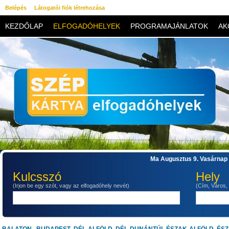
Belépés
Látogatói fiók létrehozása
KEZDŐLAP
ELFOGADÓHELYEK
PROGRAMAJÁNLATOK
AK
KAPCSOLAT
Ma Augusztus 9. Vasárnap 
Kulcsszó
Hely
(Irjon be egy szót, vagy az elfogadóhely nevét)
(Cím, Város,