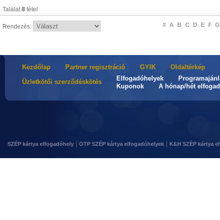
Találat
8
tétel
#
A
B
C
D
E
F
G
Rendezés:
Kezdőlap
Partner regisztráció
GYIK
Oldaltérkép
Elfogadóhelyek
Programajánl
Üzletkötői szerződéskötés
Kuponok
A hónap/hét elfogad
|
|
SZÉP kártya elfogadóhely
OTP SZÉP kártya elfogadóhelyek
K&H SZÉP kártya e