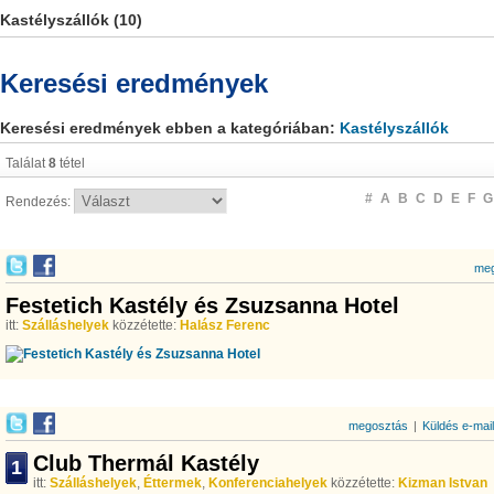
Kastélyszállók (10)
Keresési eredmények
Keresési eredmények ebben a kategóriában:
Kastélyszállók
Találat
8
tétel
#
A
B
C
D
E
F
G
Rendezés:
meg
Festetich Kastély és Zsuzsanna Hotel
itt:
Szálláshelyek
közzétette:
Halász Ferenc
megosztás
|
Küldés e-mai
Club Thermál Kastély
1
itt:
Szálláshelyek
,
Éttermek
,
Konferenciahelyek
közzétette:
Kizman Istvan