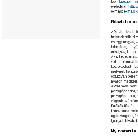
fax:
faxszám m
weboldal:
http:
e-mail:
e-mail 
Részletes be
A Xavin Hotel H
helyezkedik el.
és egy négyágyas
lehetőséget nyú
erkélyes, klimat
Az ízlésesen és
vel, telefonnal,
közlekedést lift 
melynek használ
exluzívan beren
nyáron mediterr
A wellness rész
pezsgőpaddal, 
pezsgőpaddal, m
vágyók számára.
törökök fürdőkul
finnszauna, val
egészségmegőrz
igényeit hivatott
Nyitvatartás