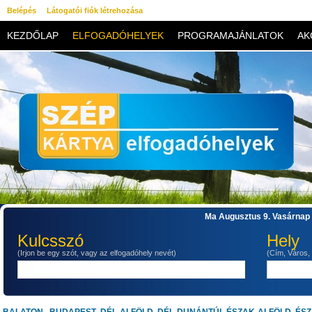
Belépés
Látogatói fiók létrehozása
KEZDŐLAP
ELFOGADÓHELYEK
PROGRAMAJÁNLATOK
AK
KAPCSOLAT
Ma Augusztus 9. Vasárnap 
Kulcsszó
Hely
(Irjon be egy szót, vagy az elfogadóhely nevét)
(Cím, Város,