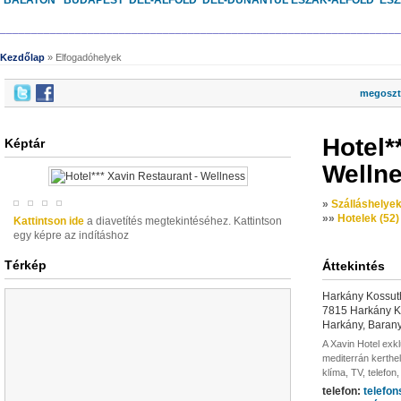
BALATON
BUDAPEST
DÉL-ALFÖLD
DÉL-DUNÁNTÚL
ÉSZAK-ALFÖLD
ÉS
________________________________________________________________
Kezdőlap
» Elfogadóhelyek
megoszt
Hotel*
Képtár
Welln
»
Szálláshelyek
»
»
Hotelek (52)
Kattintson ide
a diavetítés megtekintéséhez. Kattintson
egy képre az indításhoz
Térkép
Áttekintés
Harkány Kossuth
7815 Harkány Ko
Harkány, Baran
A Xavin Hotel exk
mediterrán kerthely
klíma, TV, telefon
telefon:
telefo