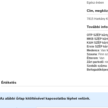
Egész évben
Cím, megköz
7815 Harkány Ko
További inf
OTP SZÉP kárty
MKB SZÉP kárt
K&H SZÉP kárt
Erste SZÉP kár
Medence
: Van f
Szauna
: Finn s
Étterem
: Van
Zárt parkoló
: n
Szobák száma
:
Befogadóképe
Értékelés
Az alábbi űrlap kitöltésével kapcsolatba léphet velünk.