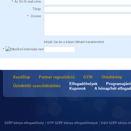
*
Az Ön E-mail címe
Tárgy
*
Üzenet
kérjük írja be a képen látható karaktereket.
*
Kezdőlap
Partner regisztráció
GYIK
Oldaltérkép
Elfogadóhelyek
Programajánl
Üzletkötői szerződéskötés
Kuponok
A hónap/hét elfogad
|
|
SZÉP kártya elfogadóhely
OTP SZÉP kártya elfogadóhelyek
K&H SZÉP kártya e