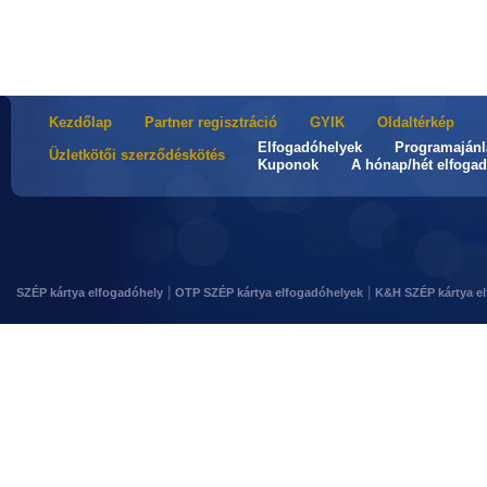
Kezdőlap
Partner regisztráció
GYIK
Oldaltérkép
Elfogadóhelyek
Programajánl
Üzletkötői szerződéskötés
Kuponok
A hónap/hét elfogad
|
|
SZÉP kártya elfogadóhely
OTP SZÉP kártya elfogadóhelyek
K&H SZÉP kártya e