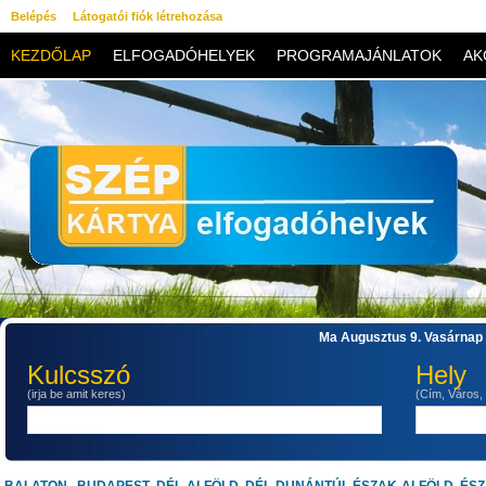
Belépés
Látogatói fiók létrehozása
KEZDŐLAP
ELFOGADÓHELYEK
PROGRAMAJÁNLATOK
AK
KAPCSOLAT
Ma Augusztus 9. Vasárnap 
Kulcsszó
Hely
(irja be amit keres)
(Cím, Város,