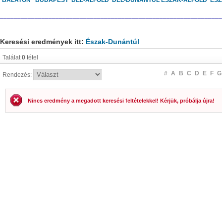
BALATON
BUDAPEST
DÉL-ALFÖLD
DÉL-DUNÁNTÚL
ÉSZAK-ALFÖLD
ÉS
________________________________________________________________
Keresési eredmények itt:
Észak-Dunántúl
Találat
0
tétel
#
A
B
C
D
E
F
G
Rendezés:
Nincs eredmény a megadott keresési feltételekkel! Kérjük, próbálja újra!