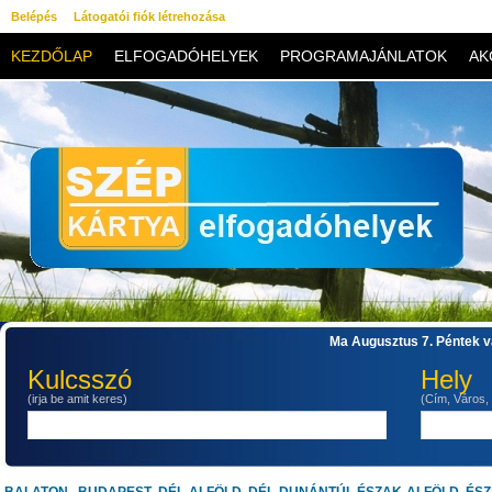
Belépés
Látogatói fiók létrehozása
KEZDŐLAP
ELFOGADÓHELYEK
PROGRAMAJÁNLATOK
AK
KAPCSOLAT
Ma Augusztus 7. Péntek va
Kulcsszó
Hely
(irja be amit keres)
(Cím, Város,