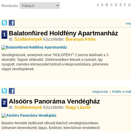
#
A
B
C
D
E
F
G
Rendezés:
meg
Balatonfüred Holdfény Apartmanház
1
itt:
Szálláshelyek
közzétette:
Baranyai Attila
Vendégházunk, amelynek neve "HOLDFÉNY" 2 percre található a 3
strandtól, Tagore sétánytól. Zöldövezetben fekszik a nyaraló, így
nyugodt, csendes környezetet biztosít a kikapcsolódásra, pihenésre
vágyó vendégeknek.
megosztás
|
Küldés e-mai
Alsóörs Panoráma Vendégház
2
itt:
Szálláshelyek
közzétette:
Nagy László
Balaton-felvidék építészeti stílusát tükröző vendégházunkban
ízlésesen berendezett, tágas, fürdővel, televízióval rendelkező