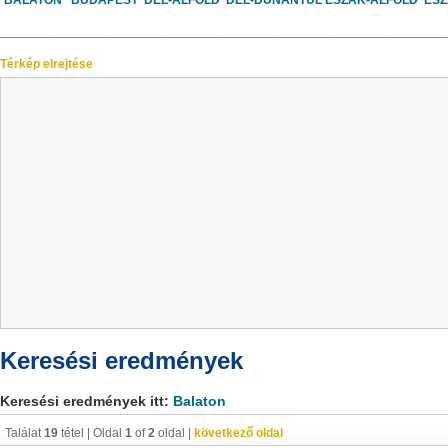
BALATON
BUDAPEST
DÉL-ALFÖLD
DÉL-DUNÁNTÚL
ÉSZAK-ALFÖLD
ÉS
________________________________________________________________
Térkép elrejtése
Keresési eredmények
Keresési eredmények itt:
Balaton
Találat
19
tétel | Oldal
1
of
2
oldal |
következő oldal