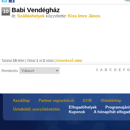
meg
Babi Vendégház
10
itt:
Szálláshelyek
közzétette:
Kiss Imre János
Találat
19
tétel | Oldal
1
of
2
oldal |
következő oldal
#
A
B
C
D
E
F
G
Rendezés:
Kezdőlap
Partner regisztráció
GYIK
Oldaltérkép
Elfogadóhelyek
Programajánl
Üzletkötői szerződéskötés
Kuponok
A hónap/hét elfogad