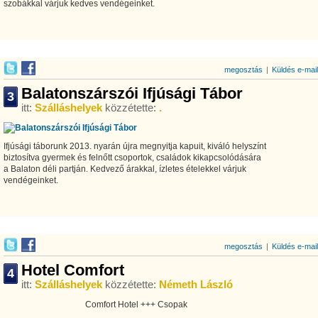
szobákkal várjuk kedves vendégeinket.
megosztás
|
Küldés e-mai
Balatonszárszói Ifjúsági Tábor
3
itt:
Szálláshelyek
közzétette:
.
Ifjúsági táborunk 2013. nyarán újra megnyitja kapuit, kiváló helyszínt
biztosítva gyermek és felnőtt csoportok, családok kikapcsolódására
a Balaton déli partján. Kedvező árakkal, ízletes ételekkel várjuk
vendégeinket.
megosztás
|
Küldés e-mai
Hotel Comfort
4
itt:
Szálláshelyek
közzétette:
Németh László
Comfort Hotel +++ Csopak