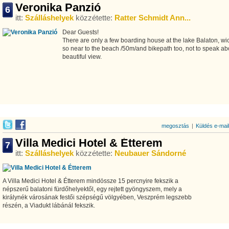
Veronika Panzió
6
itt:
Szálláshelyek
közzétette:
Ratter Schmidt Ann...
Dear Guests!
There are only a few boarding house at the lake Balaton, wi
so near to the beach /50m/and bikepath too, not to speak ab
beautiful view.
megosztás
|
Küldés e-mai
Villa Medici Hotel & Étterem
7
itt:
Szálláshelyek
közzétette:
Neubauer Sándorné
A Villa Medici Hotel & Étterem mindössze 15 percnyire fekszik a
népszerű balatoni fürdőhelyektől, egy rejtett gyöngyszem, mely a
királynék városának festői szépségű völgyében, Veszprém legszebb
részén, a Viadukt lábánál fekszik.