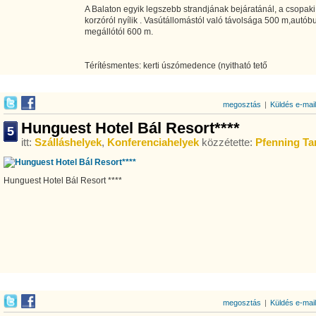
A Balaton egyik legszebb strandjának bejáratánál, a csopaki
korzóról nyílik . Vasútállomástól való távolsága 500 m,autób
megállótól 600 m.
Térítésmentes: kerti úszómedence (nyitható tető
megosztás
|
Küldés e-mai
Hunguest Hotel Bál Resort****
5
itt:
Szálláshelyek
,
Konferenciahelyek
közzétette:
Pfenning T
Hunguest Hotel Bál Resort ****
megosztás
|
Küldés e-mai