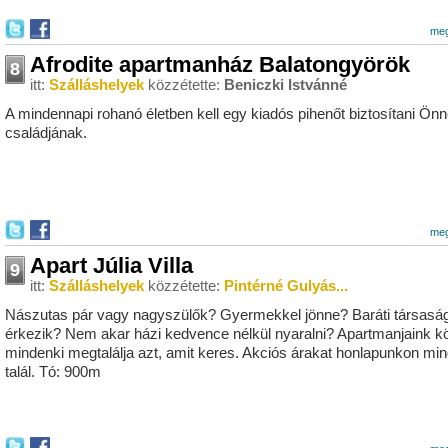
meg
Afrodite apartmanház Balatongyörök
8
itt:
Szálláshelyek
közzétette:
Beniczki Istvánné
A mindennapi rohanó életben kell egy kiadós pihenőt biztosítani Ön
családjának.
meg
Apart Júlia Villa
9
itt:
Szálláshelyek
közzétette:
Pintérné Gulyás...
Nászutas pár vagy nagyszülők? Gyermekkel jönne? Baráti társasá
érkezik? Nem akar házi kedvence nélkül nyaralni? Apartmanjaink k
mindenki megtalálja azt, amit keres. Akciós árakat honlapunkon min
talál. Tó: 900m