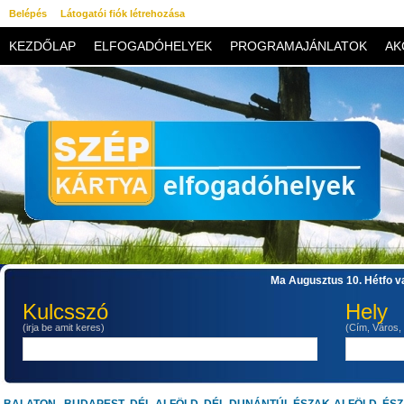
Belépés
Látogatói fiók létrehozása
KEZDŐLAP
ELFOGADÓHELYEK
PROGRAMAJÁNLATOK
AK
KAPCSOLAT
Ma Augusztus 10. Hétfo va
Kulcsszó
Hely
(irja be amit keres)
(Cím, Város,