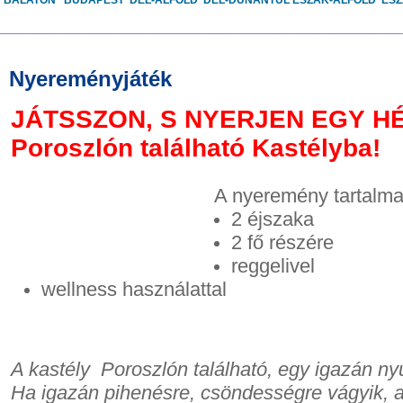
BALATON
BUDAPEST
DÉL-ALFÖLD
DÉL-DUNÁNTÚL
ÉSZAK-ALFÖLD
ÉS
________________________________________________________________
Nyereményjáték
JÁTSSZON, S NYERJEN EGY H
Poroszlón található Kastélyba!
A nyeremény tartalma
2 éjszaka
2 fő részére
reggelivel
wellness használattal
A kastély Poroszlón található, egy igazán ny
Ha igazán pihenésre, csöndességre vágyik, ak