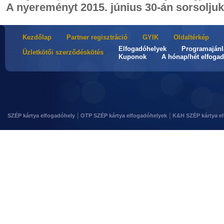
A nyereményt 2015. június 30-án sorsoljuk
Kezdőlap
Partner regisztráció
GYIK
Oldaltérkép
Elfogadóhelyek
Programajánl
Üzletkötői szerződéskötés
Kuponok
A hónap/hét elfogad
|
|
SZÉP kártya elfogadóhely
OTP SZÉP kártya elfogadóhelyek
K&H SZÉP kártya e